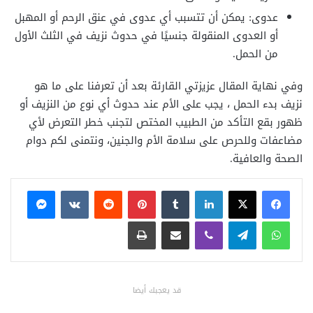
عدوى: يمكن أن تتسبب أي عدوى في عنق الرحم أو المهبل
أو العدوى المنقولة جنسيًا في حدوث نزيف في الثلث الأول
من الحمل.
وفي نهاية المقال عزيزتي القارئة بعد أن تعرفنا على ما هو
نزيف بدء الحمل ، يجب على الأم عند حدوث أي نوع من النزيف أو
ظهور بقع التأكد من الطبيب المختص لتجنب خطر التعرض لأي
مضاعفات وللحرص على سلامة الأم والجنين، ونتمنى لكم دوام
الصحة والعافية.
فيسبوك
X
لينكدإن
بينتيريست
ماسنجر
واتساب
تيلقرام
ڤايبر
مشاركة عبر البريد
طباعة
قد يعجبك أيضا