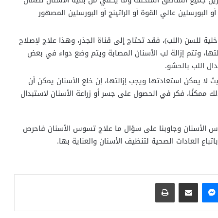
زيل جميع المناطق المتحللة وما يكفي من بقية الأسنان لضمان
البورسلين عالي القوة أو الراتينج أو البورسلين المصهور
ية للسن (اللب)، فقد تحتاج إلى قناة الجذر، وهذا علاج لإصلاح
التها، وتتم إزالة لب الأسنان المصابة ويتم وضع دواء في بعض
دال اللب بالحشو.
 لا يمكن استعادتها ويجب إزالتها، إن خلع الأسنان يمكن أن
لك ممكنًا، فكر في الحصول على جسر أو زراعة الأسنان لاستبدال
وس الأسنان وجاوبنا على سؤال ما علاج تسوس الأسنان فاحرص
اع العادات الصحية لتنظيف الأسنان والعناية بها.
ماسنجر
مشاركة عبر البريد
طباعة