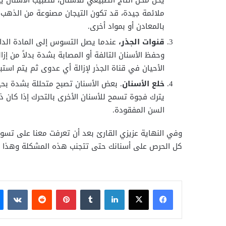
يحل محل التاج الطبيعي للأسنان، فطبيب الأسنان ي
ملائمة جيدة، قد تكون التيجان مصنوعة من الذهب أو 
بالمعادن أو بمواد أخرى.
قنوات الجذر،
عندما يصل التسوس إلى المادة الداخل
وحفظ الأسنان التالفة أو المصابة بشدة بدلاً من إز
الأحيان في قناة الجذر لإزالة أي عدوى ثم يتم استب
خلع الأسنان
. بعض الأسنان تصبح متحللة بشدة بحيث
يترك فجوة تسمح للأسنان الأخرى بالتحرك إذا كان ذ
السن المفقودة.
وفي النهاية عزيزي القارئ بعد أن تعرفت معنا على تس
كل الحرص على أسنانك حتى تتجنب هذه المشكلة وهذا باتب
فيسبوك
X
لينكدإن
بينتيريست