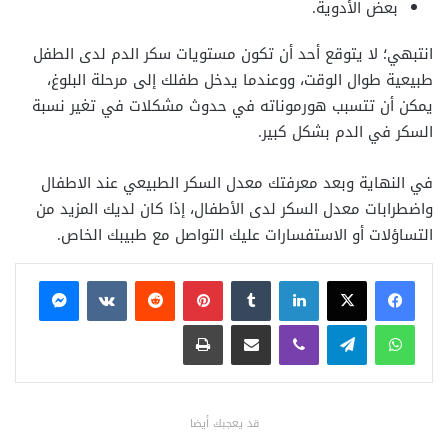
بعض الأدوية.
انتبهي؛ لا يتوقع أحد أن تكون مستويات سكر الدم لدى الطفل
طبيعية طوال الوقت، ووعندما يدخل طفلك إلى مرحلة البلوغ،
يمكن أن تتسبب هورموناته في حدوث مشكلات في تغير نسبة
السكر في الدم بشكل كبير.
في النهاية وبعد معرفتك معدل السكر الطبيعي عند الاطفال
واضطرابات معدل السكر لدى الأطفال، إذا كان لديك المزيد من
التساؤلات أو الاستفسارات عليك التواصل مع طبيبك الخاص.
فيسبوك
X
لينكدإن
بينتيريست
ماسنجر
واتساب
تيلقرام
ڤايبر
مشاركة عبر البريد
طباعة
قد يعجبك أيضا