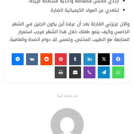
ارتدي ملابس فضفاضة وأحذية مسطحة مريحة.
ابتعدي عن المواد الكيميائية الضارة.
والآن عزيزتي القارئة بعد أن عرفنا أين يكون الجنين في الشهر
الخامس وكيف ينمو طفلك خلال هذا الشهر فيجب استمرار
المتابعة مع الطبيب المختص، ونتمنى لكِ دوام الصحة والعافية.
فيسبوك
X
لينكدإن
بينتيريست
ماسنجر
واتساب
تيلقرام
ڤايبر
مشاركة عبر البريد
طباعة
قد يعجبك أيضا