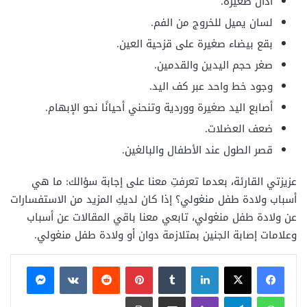
أذان صغيرة.
لسان يميل للخروج من الفم.
بقع بيضاء صغيرة على قزحية العين.
صغر حجم اليدين والقدمين.
وجود خط واحد عبر كف اليد.
أصابع اليد صغيرة ووردية وتنحني أحيانًا نحو الإبهام.
ضعف العضلات.
قصر الطول عند الأطفال والبالغين.
عزيزتي القارئة، بعدما تعرفتِ معنا على إجابة سؤالك: ما هي
أسباب ولادة طفل منغولي؟ إذا كان لديكِ المزيد من الاستفسارات
عن ولادة طفل منغولي، تابعي معنا باقي المقالات عن أسباب
وعلامات إصابة الجنين بمتلازمة دوان أو ولادة طفل منغولي.
فيسبوك
X
لينكدإن
بينتيريست
ماسنجر
واتساب
تيلقرام
ڤايبر
مشاركة عبر البريد
طباعة