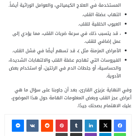
المستخدمة في العلاج الكيميائي، والعوامل الوراثية أيضاً.
التهاب عضلة القلب.
العيوب الخلقية للقلب.
، قد يتسبب ذلك في سرعة ضربات القلب، مما يؤدي إلى
عمل إضافي للقلب.
الأمراض المزمنة مثل )، قد تسهم أيضًا في فشل القلب.
الفيروسات التي تهاجم عضلة القلب والالتهابات الشديدة،
والحساسية، أو جلطات الدم في الرئتين، أو استخدام بعض
الأدوية.
وفي النهاية عزيزي القارئ، بعد أن جاوبنا على سؤال ما هي
أعراض عجز القلب وبعض المعلومات الهامة حول هذا الموضوع،
عليك الاهتمام بصحتك جيدًا.
فيسبوك
X
لينكدإن
بينتيريست
ماسنجر
واتساب
تيلقرام
ڤايبر
مشاركة عبر البريد
طباعة