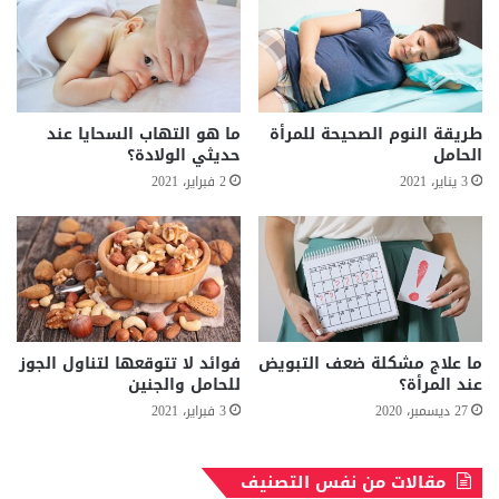
طريقة النوم الصحيحة للمرأة
ما هو التهاب السحايا عند
الحامل
حديثي الولادة؟
3 يناير، 2021
2 فبراير، 2021
ما علاج مشكلة ضعف التبويض
فوائد لا تتوقعها لتناول الجوز
عند المرأة؟
للحامل والجنين
27 ديسمبر، 2020
3 فبراير، 2021
مقالات من نفس التصنيف