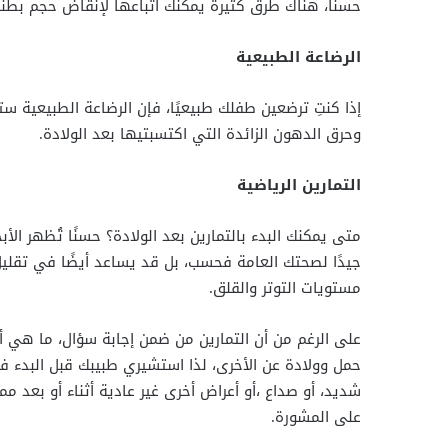
حسنًا، هناك طرق كثيرة يمكنك اتباعها لإنقاض حجم بطن
الرضاعة الطبيعية
إذا كنتِ ترضعين طفلك طبيعيًا، فإن الرضاعة الطبيعية
وحرق الدهون الزائدة التي اكتسبتيها بعد الولادة.
التمارين الرياضية
متى يمكنك البدء بالتمارين بعد الولادة؟ حسنًا تُظهر ال
جيدًا لصحتك العامة فحسب، بل قد يساعد أيضًا في تقليل
مستويات التوتر والقلق.
على الرغم من أن التمارين من ضمن إجابة سؤال، ما هي أف
حمل وولادة عن الأخرى، لذا استشيري طبيبك قبل البدء في 
شديد، أو صداع ،أو أعراض أخرى غير عادية أثناء أو بعد م
على المشورة.