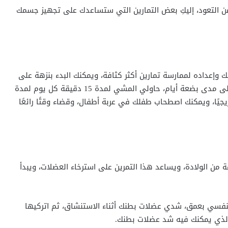
 التعود، إليكِ بعض التمارين التي ستساعدك على تجهيز جسمك
عداده لممارسة تمارين أكثر كثافة، ويمكنك البدء بنزهة على
مهل في البداية والانتقال تدريجيًا إلى المشي السريع على مدى بضعة أيام، حاولي المشي لمدة 15 دقيقة كل يوم لمدة
يجيًا، ويمكنك اصطحاب طفلك في عربة أطفال، وقضاء وقتًا رائعًا
 من الولادة، ويساعد هذا التمرين على استرخاء العضلات، ويبدأ
ي بعمق، شدي عضلات بطنك أثناء الاستنشاق، ثم اتركيها
ت الذي يمكنك فيه شد عضلات بطنك.