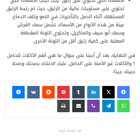
الأسماك التي تحتوي على زئبق: يجب تجنب الأسماك التي
تحتوي على مستويات عالية من الزئبق، حيث تم رتبط الزئبق
المستهلك أثناء الحمل بالتأخيرات في النمو وتلف الدماغ،
عينة من هذه الأنواع من الأسماك تشمل سمك القرش
وسمك أبو سيف والماكريل، وتحتوي التونة المقطعة
المعلبة على كمية زئبق أقل من التونة الأخرى.
في النهاية، بعد أن أجبنا على سؤال ما هي أهم الأكلات للحامل
؟ والأكلات غير الآمنة على الحامل، عليك الاعتناء بصحتك وصحة
جنينك جيدًا.
فيسبوك
X
لينكدإن
بينتيريست
ماسنجر
واتساب
تيلقرام
ڤايبر
مشاركة عبر البريد
طباعة
قد يعجبك أيضا