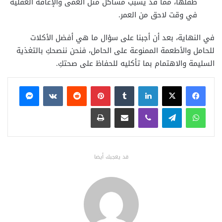
طفلها، مما قد يسبب مشاكل مثل العمى والإعاقة العقلية
في وقت لاحق من العمر.
في النهاية، بعد أن أجبنا على سؤال ما هي أفضل الأكلات
للحامل والأطعمة الممنوعة على الحامل، فنحن ننصحكِ بالتغذية
السليمة والاهتمام بما تأكليه للحفاظ على صحتكِ.
فيسبوك
X
لينكدإن
بينتيريست
ماسنجر
واتساب
تيلقرام
ڤايبر
مشاركة عبر البريد
طباعة
قد يعجبك أيضا