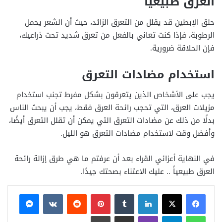
العرق طبيعياً
حلق الإبطين قد يقلل من التعرق الزائد، حيث أن الشعر يحمل
الرطوبة، فإذا كنت تعاني بالفعل من تعرق شديد تحت ذراعيك،
فإن الحلاقة ضرورية.
استخدام مضادات التعرق
يجب على الأشخاص الذين يتعرقون بشكل مفرط تجنب استخدام
مزيلات العرق، التي تحجب رائحة العرق فقط، يجب أن يبحث الناس
بدلًا من ذلك عن مضادات التعرق التي يمكن أن تقلل التعرق أيضًا،
وأفضل وقت لاستخدام مضادات التعرق هو الليل.
في النهاية أعزائي القراء بعد أن عرفتم ما هي طرق إزالة رائحة
العرق طبيعياً .. عليك الاعتناء بصحتك جيدًا.
فيسبوك
X
لينكدإن
بينتيريست
ماسنجر
واتساب
تيلقرام
ڤايبر
مشاركة عبر البريد
طباعة