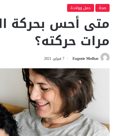
صحة
حمل وولادة
متى أحس بحركة ال
مرات حركته؟
Eugenie Medhat
7 فبراير، 2021