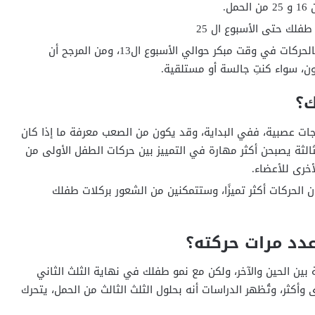
ل.
طفلك حتى الأسبوع ال 25
بحلول الحمل الثاني، تبدأ بعض النساء في الشعور بالحركات في وقت مبكر حوالي الأسبوع ال13، ومن المرجح أن
، سواء كنتِ جالسة أو مستلقية.
ك؟
ت عصبية، ففي البداية، وقد يكون من الصعب معرفة ما إذا كان
ثالثة يصبحن أكثر مهارة في التمييز بين حركات الطفل الأولى من
أخرى للأعضاء.
ون الحركات أكثر تميزًا، وستتمكنين من الشعور بركلات طفلك
دد مرات حركته؟
ين الحين والآخر، ولكن مع نمو طفلك في نهاية الثلث الثاني
أكثر، وتُظهر الدراسات أنه بحلول الثلث الثالث من الحمل، يتحرك