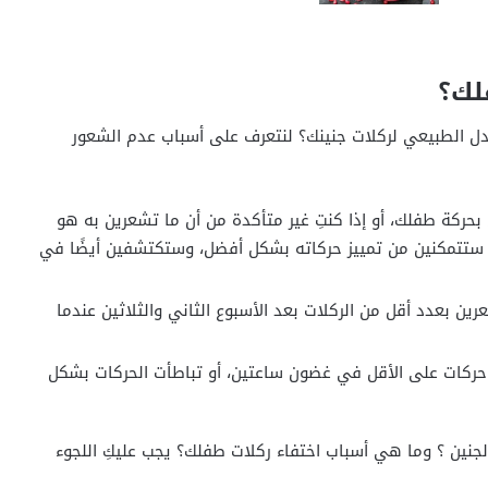
لك؟
دل الطبيعي لركلات جنينك؟ لنتعرف على أسباب عدم الشعور
ن الحمل، ولا تشعرين بحركة طفلك، أو إذا كنتِ غير متأكدة من أن ما تشعرين به هو
 ستتمكنين من تمييز حركاته بشكل أفضل، وستكتشفين أيضًا في
ين بعدد أقل من الركلات بعد الأسبوع الثاني والثلاثين عندما
ذا بدأ طفلك في التحرك بانتظام ولا تشعرين بـ 10 حركات على الأقل في غضون ساعتين، أو تباطأت الحركات بشكل
نين ؟ وما هي أسباب اختفاء ركلات طفلك؟ يجب عليكِ اللجوء