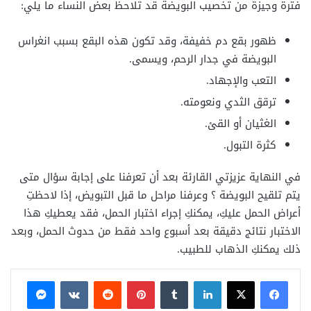
فترة وجيزة من تخصيب البويضة قد تلاحظ بعض النساء ما يلي:
ظهور بقع دم خفيفة، وقد تكون هذه البقع بسبب انغراس
البويضة في جدار الرحم، ويسمى.
التعب والإجهاد.
ترقق الثدي ونعومته.
الغثيان أو القئ.
كثرة التبول.
في النهاية عزيزتي القارئة بعد أن تعرفنا على إجابة سؤال متى
يتم تلقيح البويضة ؟ وعرفنا مراحل ما قبل التبويض، إذا لاحظتِ
أعراض الحمل عليكِ، يمكنكِ إجراء اختبار الحمل، فقد يعطيكِ هذا
الاختبار نتائج دقيقة بعد أسبوع واحد فقط من حدوث الحمل، وبعد
ذلك يمكنكِ الذهاب للطبيب.
فيسبوك
X
لينكدإن
بينتيريست
ماسنجر
واتساب
تيلقرام
ڤايبر
مشاركة عبر البريد
طباعة