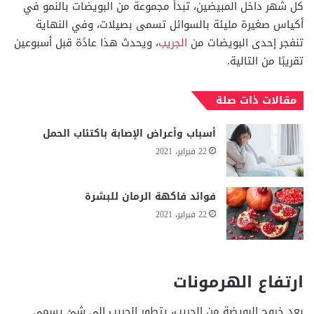
كل شهر داخل المبيضين، تبدأ مجموعة من البويضات بالنمو في
أكياس صغيرة مليئة بالسوائل تسمى بصيلات، وفي النهاية
تنفجر إحدى البويضات من
الجريب
، ويحدث هذا عادًة قبل أسبوعين
تقريبًا من التالية.
مقالات ذات صلة
أسباب وأعراض الإصابة باكتئاب الحمل
22 فبراير، 2021
فوائد فاكهة الرمان للبشرة
22 فبراير، 2021
ارتفاع الهرمونات
بعد خروج البويضة من الجريب، يتطور الجريب إلى شئ يسمى