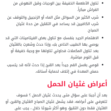
تناول الأطعمة الخفيفة بين الوجبات وقبل النهوض من
الفراش مبكراً.
شرب الكثير من السوائل مثل الماء أو الزنجبيل والتوقف عن
شرب الكافيين قد يساعد في التقليل من حدة غثيان
الصباح.
الاهتمام الجيد بنفسكِ مع تناول بعض الفيتامينات التي قد
يوصي بها الطبيب الخاص بكِ، وإذا حدث وشعرتِ بالغثيان
بعد تناول المكملات فحاولي تناولها مع وجبة خفيفة أو
قبل النوم مباشرة.
قومي بغسل الفم جيداً بعد القئ إذا حدث لأنه قد يتسبب
حمض المعدة في إتلاف لحماية أسنانك.
أعراض غثيان الحمل
بعد أن أجبنا على سؤال متى يحدث غثيان الحمل ؟ فسوف
تتعرفي على أعراضه، فقد يشمل غثيان الصباح الغثيان والقئ، أو
الغثيان فقط دون التقيؤ، وهو أكثر شيوعًا خلال ، يجب على