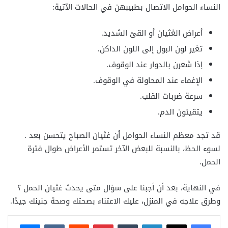
النساء الحوامل الاتصال بطبيبهن
في الحالات الآتية:
أعراض الغثيان أو
القئ الشديد.
تغير لون البول إلى اللون الداكن.
إذا شعرن بالدوار عند الوقوف.
الإغماء عند المحاولة في الوقوف.
سرعة ضربات القلب.
يتقيئون الدم.
قد تجد معظم النساء الحوامل أن غثيان الصباح يتحسن بعد .
لسوء الحظ، بالنسبة للبعض الآخر تستمر الأعراض طوال فترة
الحمل.
في النهاية، بعد أن أجبنا على سؤال متى يحدث غثيان الحمل ؟
وطرق علاجه في المنزل، عليك الاعتناء بصحتك وصحة جنينك جيدًا.
فيسبوك
X
لينكدإن
بينتيريست
ماسنجر