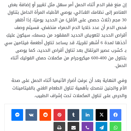
إن منع فقر الدم أثناء الحمل أمر سهل مثل تغيير أو إضافة بعض
العناصر إلى نظامك الغذائي، يوصي الأطباء المرأة الحامل بتناول
30 مجم (ثلاث حصص على الأقل) من الحديد يوميًا، إذا أظهر
فحص الدم أن عدد خلايا الدم الحمراء منخفض، فسيتم وصف
أقراص الحديد لتعويض الحديد المفقود من جسمك، سيكون عليكِ
أخذها لمدة 6 أشهر تقريبًا، قد يساعد تناول أطعمة فيتامين سي
بـ كشرب عصير البرتقال بعد تناول أقراص الحديد، كما يوصى
بتناول من 400-600 ميكروجرام من مكملات حمض الفوليك أثناء
الحمل.
وفي النهاية بعد أن عرفتِ أضرار الأنيميا أثناء الحمل على صحة
الأم والجنين ننصحكِ بأهمية تناول الطعام الغني بالفيتامينات
والحرص على تناول المكملات تحت إشراف الطبيب.
فيسبوك
X
لينكدإن
بينتيريست
ماسنجر
واتساب
تيلقرام
ڤايبر
مشاركة عبر البريد
طباعة