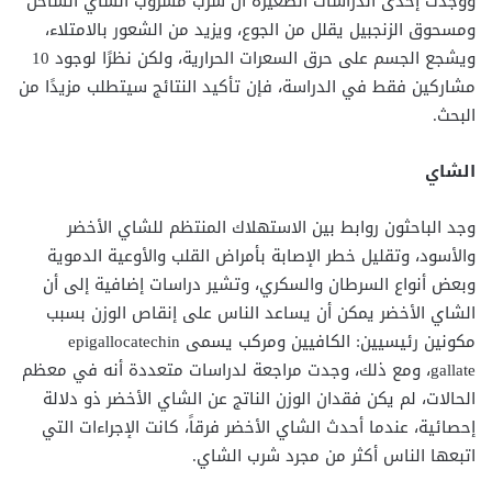
ووجدت إحدى الدراسات الصغيرة أن شرب مشروب الشاي الساخن
ومسحوق الزنجبيل يقلل من الجوع، ويزيد من الشعور بالامتلاء،
ويشجع الجسم على حرق السعرات الحرارية، ولكن نظرًا لوجود 10
مشاركين فقط في الدراسة، فإن تأكيد النتائج سيتطلب مزيدًا من
البحث.
الشاي
وجد الباحثون روابط بين الاستهلاك المنتظم للشاي الأخضر
والأسود، وتقليل خطر الإصابة بأمراض القلب والأوعية الدموية
وبعض أنواع السرطان والسكري، وتشير دراسات إضافية إلى أن
الشاي الأخضر يمكن أن يساعد الناس على إنقاص الوزن بسبب
مكونين رئيسيين: الكافيين ومركب يسمى epigallocatechin
gallate، ومع ذلك، وجدت مراجعة لدراسات متعددة أنه في معظم
الحالات، لم يكن فقدان الوزن الناتج عن الشاي الأخضر ذو دلالة
إحصائية، عندما أحدث الشاي الأخضر فرقاً، كانت الإجراءات التي
اتبعها الناس أكثر من مجرد شرب الشاي.