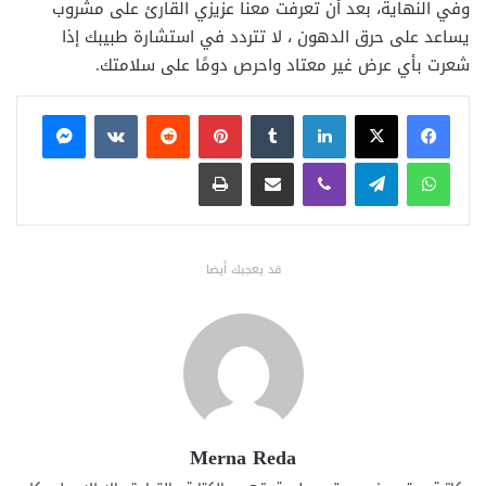
وفي النهاية، بعد أن تعرفت معنا عزيزي القارئ على مشروب
يساعد على حرق الدهون ، لا تتردد في استشارة طبيبك إذا
شعرت بأي عرض غير معتاد واحرص دومًا على سلامتك.
فيسبوك
X
لينكدإن
بينتيريست
ماسنجر
واتساب
تيلقرام
ڤايبر
مشاركة عبر البريد
طباعة
قد يعجبك أيضا
Merna Reda