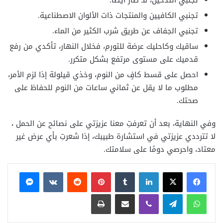
تجنبي التدخين، فـ ضار أيضًا.
تجنبي الكافيين والمنتجات ذات الألوان الاصطناعية.
تجنبي الجفاف عن طريق شرب الكثير من الماء.
ساقيك وكاحليك عرضة للتورم، فخلال النهار، تأكدي من رفع
قدميك على مستوى مرتفع بشكل متكرر.
احصل على قسط كافٍ من النوم، وخذي قيلولة إذا لزم الأمر،
مطلوب ما لا يقل عن ثماني ساعات من النوم للحفاظ على
صحتك.
وفي النهاية، بعد أن تعرفتِ معنا عزيزتي على نصائح عن الحمل ،
لا تترددي عزيزتي في استشارة طبيبك، إذا شعرتِ بأي عرض غير
معتاد، واحرصي دومًا على سلامتك.
فيسبوك
X
لينكدإن
بينتيريست
ماسنجر
واتساب
تيلقرام
ڤايبر
مشاركة عبر البريد
طباعة