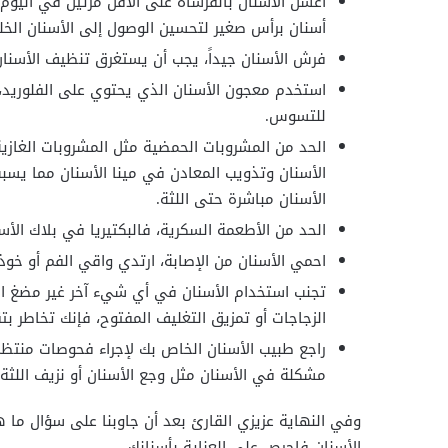
اغسل الأسنان بالفرشاة على الأقل مرتين في اليوم
أسنان برأس صغير لتحسين الوصول إلى الأسنان الخل
فرش الأسنان جيداً، يجب أن يستغرق تنظيف الأسنان
استخدم معجون الأسنان الذي يحتوي على الفلوريد،
للتسوس.
الحد من المشروبات الحمضية مثل المشروبات الغازية
الأسنان وتذويب المعادن في مينا الأسنان مما يسب
الأسنان مباشرة حتى اللثة.
الحد من الأطعمة السكرية، فالبكتيريا في بلاك الأس
احمي الأسنان من الإصابة، ارتدي واقي الفم أو خوذة
تجنب استخدام الأسنان في أي شيء آخر غير مضغ ال
الزجاجات أو تمزيق التغليف المفتوح، فإنك تخاطر ب
راجع طبيب الأسنان الخاص بك لإجراء فحوصات منتظمة
مشكلة في الأسنان مثل وجع الأسنان أو نزيف اللثة.
وفي النهاية عزيزي القارئ بعد أن جاوبنا على سؤال ما 
الأسنان فاحرص على العناية بأسنانك.