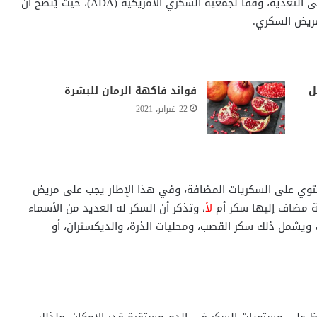
الفاكهة هي وسيلة ممتازة للحصول على التغذية، وفقاً لجمعية السكري الأمريكية (ADA)، حيث يُنصح أن
مريض السكري.
ل
فوائد فاكهة الرمان للبشرة
22 فبراير، 2021
 تحتوي على السكريات المضافة، وفي هذا الإطار يجب على مريض
ة مضاف إليها سكر أم
لأ
، وتذكر أن السكر له العديد من الأسماء
 ويشمل ذلك سكر القصب، ومحليات الذرة، والديكستران، أو
ظ على مستويات السكر في الدم مستقرة قدر الإمكان، ولذلك