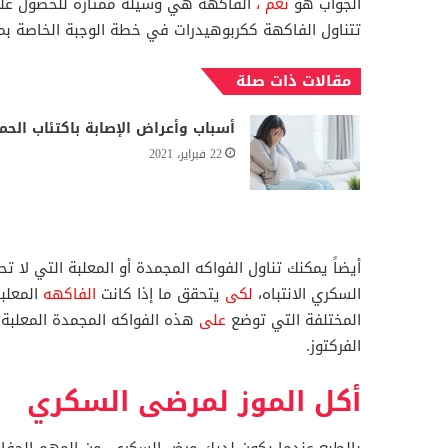
الجواب هو
نعم ،
تتناول الفاكهة ككربوهيدرات في خطة الوجبة الخاصة ب
مقالات ذات صلة
أسباب وأعراض الإصابة باكتئاب الحم
22 فبراير، 2021
أيضاً يمكنك تناول الفواكه المجمدة أو المعلبة التي لا
السكري الانتباه،
لكى
يتحقق ما إذا كانت
الفاكهه
المعلب
المختلفة التي توضع
على
هذه الفواكه المجمدة المعلبة،
الفركتوز.
أكل الموز لمرضى السكري
بالطبع عندما يكون لديك مرض السكري، من المهم الحفا