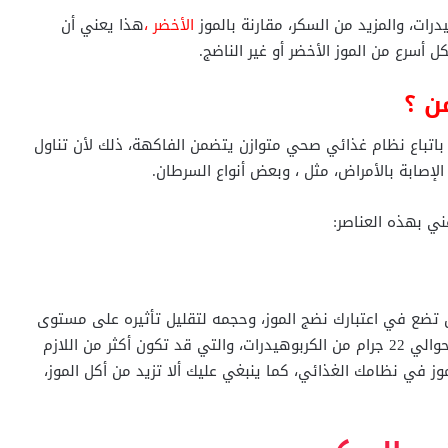
درات، والمزيد من السكر، مقارنة بالموز
الأخضر ،
هذا يعني أن
 أسرع من الموز الأخضر أو ​​غير الناضج.
ن ؟
اتباع نظام غذائي صحي متوازن يتضمن الفاكهة، ذلك لأن تناول
إصابة بالأمراض، مثل ، وبعض أنواع السرطان.
ني بهذه العناصر:
 تضع في اعتبارك نضج الموز، وحجمه لتقليل تأثيره على مستوى
السكر في الدم، ومع ذلك فإن الموز الصغير يحتوي على حوالي 22 جرام من الكربوهيدرات، والتي قد تكون أكثر من اللازم
ز في نظامك الغذائي، كما ينبغي عليك ألا تزيد من أكل الموز،