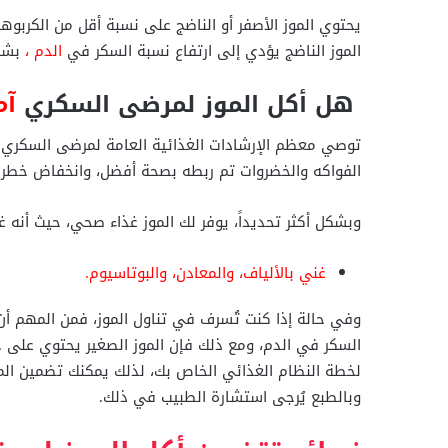
يحتوي الموز الأصفر أو الناضج على نسبة أقل من الكربوهي
الموز الناضج يؤدي إلى ارتفاع نسبة السكر في
الدم ،
بشكل
هل أكل الموز لمرضى السكري
آم
توصي معظم الإرشادات الغذائية العامة لمرضى السكري ب
الفواكه والخضروات تم ربطه بصحة أفضل، وانخفاض خطر ال
وبشكل أكثر تحديداً، يوفر لك الموز غذاء صحي، حيث أنه غ
غني بالألياف، والمعادن، و
البوتاسيوم
.
وفي حالة إذا كنت تُسرف في تناول الموز، فمن المهم أن
لخطة النظام الغذائي الخاص بك، لذلك يمكنك تضمين المو
وبالطبع يُرجى استشارة الطبيب في ذلك.