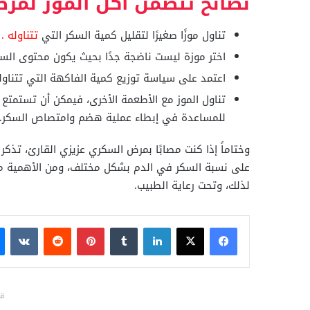
نصائح تتضمن أكل الموز لمر
تناول موزًا صغيرًا لتقليل كمية السكر التي
تتناوله .
اختر موزة ليست ناضجة جدًا بحيث يكون محتوى الس
اعتمد على سياسة توزيع كمية الفاكهة التي تتناول
تناول الموز مع الأطعمة الأخرى، فيمكن أن تستمتع 
للمساعدة في إبطاء عملية هضم وامتصاص السكر.
وختاماً إذا كنت مصابًا بمرض السكري عزيزي القارئ، تذك
على نسبة السكر في الدم بشكل مختلف، ومن الأهمية مراق
لذلك، وتحت رعاية الطبيب.
فيسبوك
X
لينكدإن
بينتيريست
قد