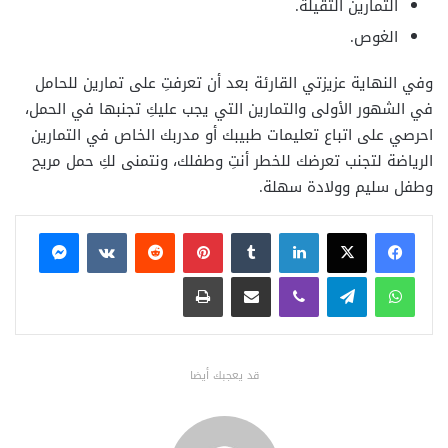
التمارين الثقيلة.
الغوص.
وفي النهاية عزيزتي القارئة بعد أن تعرفتِ على تمارين للحامل
في الشهور الأولى والتمارين التي يجب عليكِ تجنبها في الحمل،
احرصي على اتباع تعليمات طبيبك أو مدربك الخاص في التمارين
الرياضة لتجنب تعرضك للخطر أنتِ وطفلك، ونتمنى لكِ حمل مريح
وطفل سليم وولادة سهلة.
فيسبوك
X
لينكدإن
بينتيريست
ماسنجر
واتساب
تيلقرام
ڤايبر
مشاركة عبر البريد
طباعة
قد يعجبك أيضا