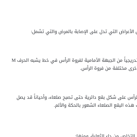
الأعراض التي تدل على الإصابة بالمرض والتي تشمل:
يبدأ الشعر في التساقط تدريجياً حيث يبدأ في الانحسار تدريجياً من الجبهة الأمامية لفروة الرأس في خط يشبه الحرف M
أخرى مختلفة من فروة الرأس.
أس على شكل بقع دائرية حتى تصبح صلعاء، وأحياناً قد يصل
هذه البقع الصلعاء الشعور بالحكة والألم.
لتخلص من داء الثعلبة، ومنها: