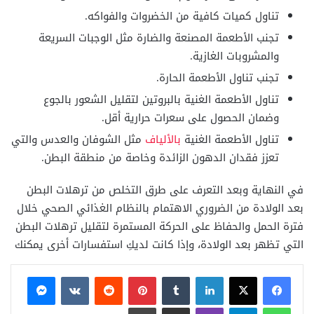
تناول كميات كافية من الخضروات والفواكه.
تجنب الأطعمة المصنعة والضارة مثل الوجبات السريعة
والمشروبات الغازية.
تجنب تناول الأطعمة الحارة.
تناول الأطعمة الغنية بالبروتين لتقليل الشعور بالجوع
وضمان الحصول على سعرات حرارية أقل.
تناول الأطعمة الغنية
بالألياف
مثل الشوفان والعدس والتي
تعزز فقدان الدهون الزائدة وخاصة من منطقة البطن.
في النهاية وبعد التعرف على طرق التخلص من ترهلات البطن
بعد الولادة من الضروري الاهتمام بالنظام الغذائي الصحي خلال
فترة الحمل والحفاظ على الحركة المستمرة لتقليل ترهلات البطن
التي تظهر بعد الولادة، وإذا كانت لديكِ استفسارات أخرى يمكنك
فيسبوك
X
لينكدإن
بينتيريست
ماسنجر
واتساب
تيلقرام
ڤايبر
مشاركة عبر البريد
طباعة