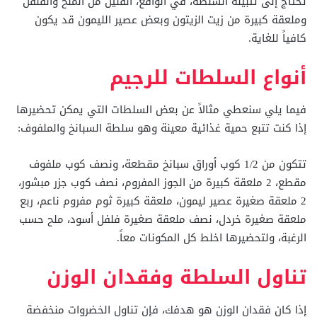
تحتاج إلى تتبيلة السلطة، في الواقع، القليل من الملح والفلفل
وملعقة كبيرة من زيت الزيتون وبعض عصير الليمون قد يكون
كافياً للغاية.
أنواع السلطات للرجيم
فيما يلي سنعطي مثالاً عن بعض السلطات التي يمكن تحضيرها
إذا كنت تتبع حمية غذائية معينة وهو سلطة السبانخ والملفوف:
تتكون من 1/2 كوب أوراق سبانخ مقطعة، ونصف كوب ملفوف
مقطع، 2 ملعقة كبيرة من الجوز المفروم، نصف كوب جزر مبشور،
2 ملعقة صغيرة عصير ليمون، ملعقة كبيرة ثوم مفروم ناعم، ربع
ملعقة صغيرة خردل، نصف ملعقة صغيرة فلفل أسود، ملح حسب
الرغبة، ولتحضيرها اخلط كل المكونات معاً.
تناول السلطة وفقدان الوزن
إذا كان فقدان الوزن هو هدفك، فإن تناول الخضروات منخفضة