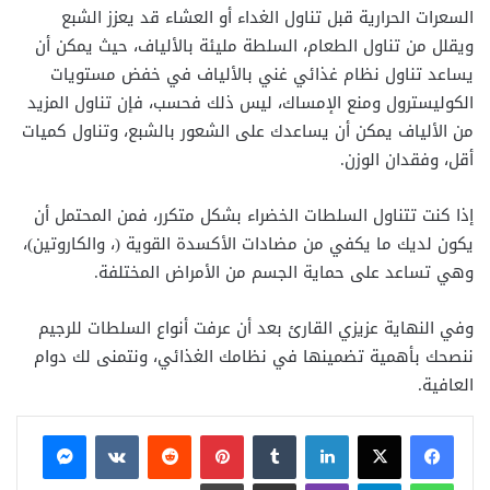
السعرات الحرارية قبل تناول الغداء أو العشاء قد يعزز الشبع
ويقلل من تناول الطعام، السلطة مليئة بالألياف، حيث يمكن أن
يساعد تناول نظام غذائي غني بالألياف في خفض مستويات
الكوليسترول ومنع الإمساك، ليس ذلك فحسب، فإن تناول المزيد
من الألياف يمكن أن يساعدك على الشعور بالشبع، وتناول كميات
أقل، وفقدان الوزن.
إذا كنت تتناول السلطات الخضراء بشكل متكرر، فمن المحتمل أن
يكون لديك ما يكفي من مضادات الأكسدة القوية (، والكاروتين)،
وهي تساعد على حماية الجسم من الأمراض المختلفة.
وفي النهاية عزيزي القارئ بعد أن عرفت أنواع السلطات للرجيم
ننصحك بأهمية تضمينها في نظامك الغذائي، ونتمنى لك دوام
العافية.
فيسبوك
X
لينكدإن
بينتيريست
ماسنجر
واتساب
تيلقرام
ڤايبر
مشاركة عبر البريد
طباعة