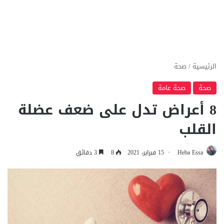
الرئيسية
/
صحة
صحة
صحة عامة
8 أعراض تدل على ضعف عضلة
القلب
Heba Essa
15 فبراير، 2021
8
3 دقائق