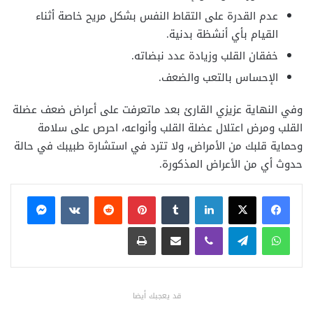
عدم القدرة على التقاط النفس بشكل مريح خاصة أثناء
القيام بأي أنشظة بدنية.
خفقان القلب وزيادة عدد نبضاته.
الإحساس بالتعب والضعف.
وفي النهاية عزيزي القارئ بعد ماتعرفت على أعراض ضعف عضلة
القلب ومرض اعتلال عضلة القلب وأنواعه، احرص على سلامة
وحماية قلبك من الأمراض، ولا تترد في استشارة طبيبك في حالة
حدوث أي من الأعراض المذكورة.
فيسبوك
X
لينكدإن
بينتيريست
ماسنجر
واتساب
تيلقرام
ڤايبر
مشاركة عبر البريد
طباعة
قد يعجبك أيضا